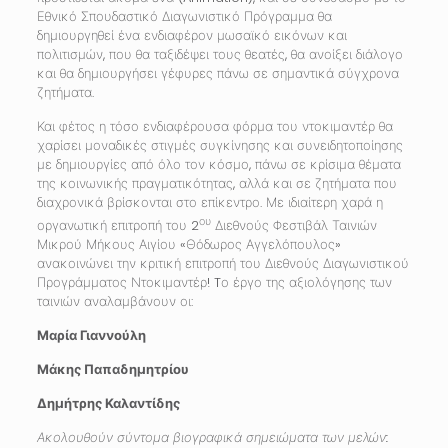
Εθνικό Σπουδαστικό Διαγωνιστικό Πρόγραμμα θα
δημιουργηθεί ένα ενδιαφέρον μωσαϊκό εικόνων και
πολιτισμών, που θα ταξιδέψει τους θεατές, θα ανοίξει διάλογο
και θα δημιουργήσει γέφυρες πάνω σε σημαντικά σύγχρονα
ζητήματα.
Και φέτος η τόσο ενδιαφέρουσα φόρμα του ντοκιμαντέρ θα
χαρίσει μοναδικές στιγμές συγκίνησης και συνειδητοποίησης
με δημιουργίες από όλο τον κόσμο, πάνω σε κρίσιμα θέματα
της κοινωνικής πραγματικότητας, αλλά και σε ζητήματα που
διαχρονικά βρίσκονται στο επίκεντρο. Με ιδιαίτερη χαρά η
ου
οργανωτική επιτροπή του 2
Διεθνούς Φεστιβάλ Ταινιών
Μικρού Μήκους Αιγίου «Θόδωρος Αγγελόπουλος»
ανακοινώνει την κριτική επιτροπή του Διεθνούς Διαγωνιστικού
Προγράμματος Ντοκιμαντέρ! Tο έργο της αξιολόγησης των
ταινιών αναλαμβάνουν οι:
Μαρία Γιαννούλη
Μάκης Παπαδημητρίου
Δημήτρης Καλαντίδης
Ακολουθούν σύντομα βιογραφικά σημειώματα των μελών: