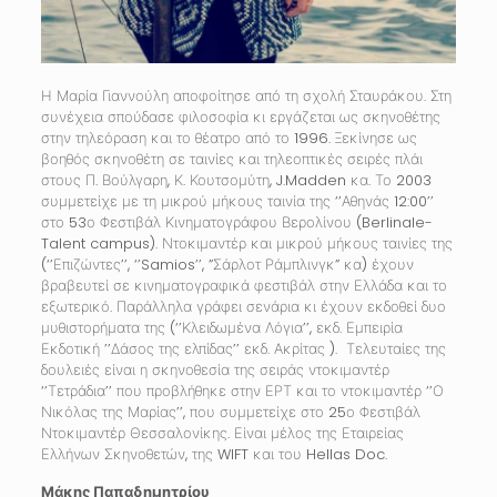
Η Μαρία Γιαννούλη αποφοίτησε από τη σχολή Σταυράκου. Στη
συνέχεια σπούδασε φιλοσοφία κι εργάζεται ως σκηνοθέτης
στην τηλεόραση και το θέατρο από το 1996. Ξεκίνησε ως
βοηθός σκηνοθέτη σε ταινίες και τηλεοπτικές σειρές πλάι
στους Π. Βούλγαρη, Κ. Κουτσομύτη, J.Madden κα. Το 2003
συμμετείχε με τη μικρού μήκους ταινία της ‘’Αθηνάς 12:00’’
στο 53ο Φεστιβάλ Κινηματογράφου Βερολίνου (Berlinale-
Talent campus). Ντοκιμαντέρ και μικρού μήκους ταινίες της
(‘’Επιζώντες’’, ‘’Samios’’, ”Σάρλοτ Ράμπλινγκ” κα) έχουν
βραβευτεί σε κινηματογραφικά φεστιβάλ στην Ελλάδα και το
εξωτερικό. Παράλληλα γράφει σενάρια κι έχουν εκδοθεί δυο
μυθιστορήματα της (‘’Κλειδωμένα Λόγια’’, εκδ. Εμπειρία
Εκδοτική ’’Δάσος της ελπίδας’’ εκδ. Ακρίτας ). Τελευταίες της
δουλειές είναι η σκηνοθεσία της σειράς ντοκιμαντέρ
‘’Τετράδια’’ που προβλήθηκε στην ΕΡΤ και το ντοκιμαντέρ ‘’Ο
Νικόλας της Μαρίας’’, που συμμετείχε στο 25ο Φεστιβάλ
Ντοκιμαντέρ Θεσσαλονίκης. Είναι μέλος της Εταιρείας
Ελλήνων Σκηνοθετών, της WIFT και του Hellas Doc.
Μάκης Παπαδημητρίου