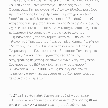
Ο Δημήτρης Καλαντίδης γεννήθηκε στην Αθήνα. Είναι ιστορικός
και κριτικός του κινηματογράφου, πρόεδρος του Δ.Σ. της
Ομοσπονδίας Κινηματογραφικών Λεσχών Ελλάδας και μέλος
της Πανελλήνιας Ένωσης Κριτικών Κινηματογράφου (έχει
διατελέσει αντιπρόεδρος του Διοικητικού Συμβουλίου της).
Απόφοιτος του Τμήματος Αγγλικών Σπουδών της Φιλοσοφικής
Σχολής του Πανεπιστημίου Αθηνών. Κάτοχος Μεταπτυχιακού
Διπλώματος Ειδίκευσης στην Ιστορία και Θεωρία του
Κινηματογράφου, από τον τομέα Θεατρικών Σπουδών του
Φιλολογικού Τμήματος του Πανεπιστημίου Κρήτης. Υποψήφιος
διδάκτορας στο Τμήμα Επικοινωνίας και Μέσων Μαζικής
Ενημέρωσης του Εθνικού και Καποδιστριακού Πανεπιστημίου
Αθηνών («Διασκευή των έργων της νεοελληνικής
αφηγηματικής πεζογραφίας στον ελληνικό κινηματογράφο»).
Συγγραφέας του βιβλίου «Ελληνική κινηματογραφική
βιβλιογραφία, 1923-2000», καθώς και πλήθους άλλων
κειμένων για τον κινηματογράφο σε συλλογικούς τόμους,
περιοδικά και εφημερίδες.
ο
Το 2
Διεθνές Φεστιβάλ Ταινιών Μικρού Μήκους Αιγίου
«Θόδωρος Αγγελόπουλος» θα πραγματοποιηθεί από τις 19 έως
τις 25 Ιουνίου 2023 στους χώρους του Πολύκεντρου