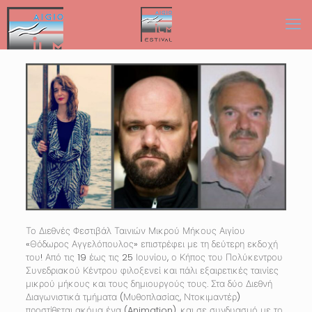
Το Διεθνές Φεστιβάλ Ταινιών Μικρού Μήκους Αιγίου
«Θόδωρος Αγγελόπουλος» επιστρέφει με τη δεύτερη εκδοχή
του! Από τις 19 έως τις 25 Ιουνίου, ο Κήπος του Πολύκεντρου
Συνεδριακού Κέντρου φιλοξενεί και πάλι εξαιρετικές ταινίες
μικρού μήκους και τους δημιουργούς τους. Στα δύο Διεθνή
Διαγωνιστικά τμήματα (Μυθοπλασίας, Ντοκιμαντέρ)
προστίθεται ακόμα ένα (Animation), και σε συνδυασμό με το