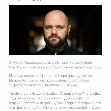
Ο Μάκης Παπαδημητρίου είναι ηθοποιός και σκηνοθέτης.
Γεννήθηκε στην Αθήνα και κατάγεται από το Ανθηρό Καρδίτσας.
Είναι αριστούχος απόφοιτος της δραματικής σχολής του
Εθνικού θεάτρου. Επίσης, είναι φοιτητής (…ακόμα) του
τμήματος φυσικής του Πανεπιστημίου Αθηνών.
Τιμήθηκε με το θεατρικό βραβείο “Δημήτρης Χορν”, το βραβείο
της ένωσης κριτικών θεάτρου και κιν/φου, βραβείο α’
αντρικού από την Ακαδημία Κιν/φου, βραβείο α’ αντρικού στο
Φεστιβάλ Δράμας, βραβείο α’ αντρικού στο φεστιβάλ κιν/φου