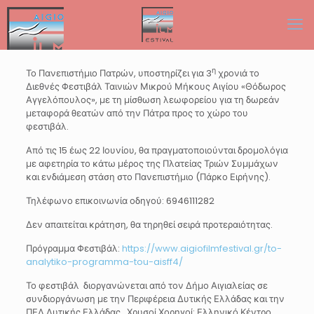
η
Το Πανεπιστήμιο Πατρών, υποστηρίζει για 3
χρονιά το
Διεθνές Φεστιβάλ Ταινιών Μικρού Μήκους Αιγίου «Θόδωρος
Αγγελόπουλος», με τη μίσθωση λεωφορείου για τη δωρεάν
μεταφορά θεατών από την Πάτρα προς το χώρο του
φεστιβάλ.
Από τις 15 έως 22 Ιουνίου, θα πραγματοποιούνται δρομολόγια
με αφετηρία το κάτω μέρος της Πλατείας Τριών Συμμάχων
και ενδιάμεση στάση στο Πανεπιστήμιο (Πάρκο Ειρήνης).
Τηλέφωνο επικοινωνία οδηγού: 6946111282
Δεν απαιτείται κράτηση, θα τηρηθεί σειρά προτεραιότητας.
Πρόγραμμα Φεστιβάλ:
https://www.aigiofilmfestival.gr/to-
analytiko-programma-tou-aisff4/
Το φεστιβάλ διοργανώνεται από τον Δήμο Αιγιαλείας σε
συνδιοργάνωση με την Περιφέρεια Δυτικής Ελλάδας και την
ΠΕΔ Δυτικής Ελλάδας. Χρυσοί Χορηγοί: Ελληνικό Κέντρο