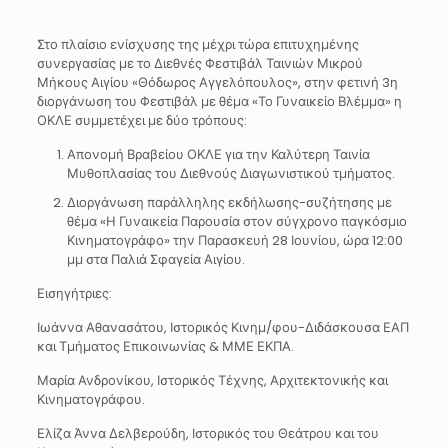
Στο πλαίσιο ενίσχυσης της μέχρι τώρα επιτυχημένης
συνεργασίας με το Διεθνές Φεστιβάλ Ταινιών Μικρού
Μήκους Αιγίου «Θόδωρος Αγγελόπουλος», στην φετινή 3η
διοργάνωση του Φεστιβάλ με θέμα «Το Γυναικείο Βλέμμα» η
ΟΚΛΕ συμμετέχει με δύο τρόπους:
Απονομή Βραβείου ΟΚΛΕ για την Καλύτερη Ταινία
Μυθοπλασίας του Διεθνούς Διαγωνιστικού τμήματος.
Διοργάνωση παράλληλης εκδήλωσης-συζήτησης με
θέμα «Η Γυναικεία Παρουσία στον σύγχρονο παγκόσμιο
Κινηματογράφο» την Παρασκευή 28 Ιουνίου, ώρα 12:00
μμ στα Παλιά Σφαγεία Αιγίου.
Εισηγήτριες:
Ιωάννα Αθανασάτου, Ιστορικός Κινημ/φου-Διδάσκουσα ΕΑΠ
και Τμήματος Επικοινωνίας & ΜΜΕ ΕΚΠΑ.
Μαρία Ανδρονίκου, Ιστορικός Τέχνης, Αρχιτεκτονικής και
Κινηματογράφου.
Ελίζα Άννα Δελβερούδη, Ιστορικός του Θεάτρου και του