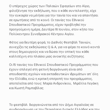
Ο υπέροχος χώρος των Παλαιών Σφαγείων στο Αίγιο,
φιλοξένησε την εκδήλωση, που ο κάθε συντελεστής, είχε
την ευκαιρία να μιλήσει για την ταινία του και να απαντήσει
σε ερωτήσεις από το κοινό. Οι ταινίες του Εθνικού
Σπουδαστικού Προγράμματος, είχαν προβληθεί την
προηγούμενη ημέρα, Δευτέρα 16 Ιουνίου, στον κήπο του
Πολύκεντρου Συνεδριακού Κέντρου Αιγίου.
Φέτος για δευτέρη φορά, το Διεθνές Φεστιβάλ Ταινιών,
συνεχίζει τις εκδηλώσεις Q & A, για να φέρει το κοινό κοντά
στους δημιουργούς και να δώσει την οπτική του κάθε
καλλιτέχνη στο πλαίσιο μιας ανοικτής συζήτησης.
Οι 15 ταινίες του Εθνικού Σπουδαστικού Προγράμματος που
έχουν επιλεγεί στη φετινή διοργάνωση είναι από
σπουδαστές σχολών και εκπαιδευτικών ιδρυμάτων απ΄ όλη
την Ελλάδα, ενώ η κριτική επιτροπή του προγράμματος,
αποτελείται από τoυς: Μαρία Ανδρονίκου, Μιρέλλα Λεγάκη
και Κωστή Ραμπαβίλας.
Το φεστιβάλ διοργανώνεται από τον Δήμο Αιγιαλείας σε
συνδιοργάνωση με την Περιφέρεια Δυτικής Ελλάδας και την