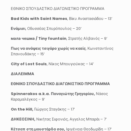
ΕΘΝΙΚΟ ΣΠΟΥΔΑΣΤΙΚΟ ΔΙΑΓΩΝΙΣΤΙΚΟ ΠΡΟΓΡΑΜΜΑ
Bad
Kids
with
Saint
Names
, Βίκυ Αναστασιάδου – 13’
Ενάμισι
, Οδυσσέας Σπυρόπουλος – 20’
мала
чешма
/
Tiny
fountain
, Στρατής Αλβανός – 9’
Πως να ανάψεις τσιγάρο χωρίς να καείς
, Κωνσταντίνος
Σπανουδάκης – 15’
City of Lost Souls
, Νίκος Μπουγιούκας – 14’
ΔΙΑΛΕΙΜΜΑ
ΕΘΝΙΚΟ ΣΠΟΥΔΑΣΤΙΚΟ ΔΙΑΓΩΝΙΣΤΙΚΟ ΠΡΟΓΡΑΜΜΑ
Spinnerakos
a
.
k
.
a
. Παναγιώτης Γρηγορίου,
Νάσος
Καραμαλέγκος – 9’
On the Hill,
Γιώργος Σταγάκης – 17’
ΔΗΚΕΟΣΙΝΗ,
Νικήτας Σιφονιός, Αγγελος Μπαράι – 7’
Κέτσαπ στη μουστάρδα σου,
Ιφιγένεια Θεοδωρίδη – 17’