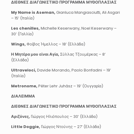
ΔΙΕΘΝΕΣ ΔΙΑΓΩΝΙΣΤΙΚΟ ΠΡΟΓΡΑΜΜΑ ΜΥΘΟΠΛΑΣΙΑΣ
My
Name
is
Aseman
,
Gianluca Mangiasciutti, Ali Asgari
– 15’ (Ιταλία)
Les chenilles,
Michelle Keserwany, Noel Keserwany –
30’ (Γαλλία)
Wings
,
Φοίβος Ήμελλος – 18’ (Ελλάδα)
Η Μητέρα μου είναι Αγία,
Σύλλας Τζουμέρκας – 8’
(Ελλάδα)
Ultraveloci,
Davide Morando, Paolo Bonfadini – 19’
(Ιταλία)
Metronome,
Péter Lehr Juhász – 19’ (Ουγγαρία)
ΔΙΑΛΕΙΜΜΑ
ΔΙΕΘΝΕΣ ΔΙΑΓΩΝΙΣΤΙΚΟ ΠΡΟΓΡΑΜΜΑ ΜΥΘΟΠΛΑΣΙΑΣ
Αριζόνες,
Γιώργος Ηλιόπουλος – 30’ (Ελλάδα)
Little
Doggie
,
Γιώργος Ντούνης – 27’ (Ελλάδα)