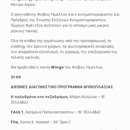
Κέντρο Αιγίου
Ο σκηνοθέτης Φοίβος Ήμελλος και ο κινηματογραφιστής και
Πρόεδρος της Ένωσης Ελλήνων Κινηματογραφιστών,
Γιώργος Φρέντζος συζητούν για το στήσιμο μιας μικρού
μήκους ταινίας.
Όλα τα στάδια της οργάνωσης από την προπαραγωγή, το
casting, την έρευνα χώρων, τις φωτογραφικές αναφορές,
τον απαραίτητο εξοπλισμό, το γύρισμα, την επεξεργασία της
τελικής εικόνας.
Θα προβληθεί η ταινία
Wings
του Φοίβου Ήμελλου.
21:00
ΔΙΕΘΝΕΣ ΔΙΑΓΩΝΙΣΤΙΚΟ ΠΡΟΓΡΑΜΜΑ ΜΥΘΟΠΛΑΣΙΑΣ
Η πολυθρόνα στο πεζοδρόμιο,
Μαίρη Κολώνια – 15’
(Ελλάδα)
FAULT,
Κατερίνα Παπαναστασάτου – 15’ (Ελλάδα)
File,
Sonia K. Hadad – 20’ (Ιράν)