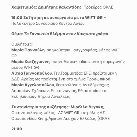
Χαιρετισμός: Δημήτρης Καλαντίδης
, Πρόεδρος ΟΚΛΕ
19:00 Συζήτηση σε συνεργασία με το
WIFT
GR
–
Πολύκεντρο Συνεδριακό Κέντρο Αιγίου
Θέμα:
Το Γυναικείο Βλέμμα στον Κινηματογράφο
Ομιλήτριες:
Μαρία Γιαννούλη
, σκηνοθέτρια- συγγραφέας, μέλος WIFT
GR.
Μαρία Χατζηγιάννη
, σκηνοθέτρια-ραδιοφωνική παραγωγός,
μέλος WIFT GR
Λίτσα Γιαννοπούλου
, Γεν.Γραμματέας ΕΓΕ, προϊσταμένη
ΔΔΕ Αχαΐας ως προϊσταμένη στο τμήμα Προσωπικού
Μαρία Αγγελοπούλου
, θεατρολόγος, Αντιδήμαρχος
Δημοσίων Σχέσεων, Επικοινωνίας, Εθιμοτυπίας και
Εκδηλώσεων Δήμου Αιγιαλείας
Συντονίστρια της συζήτησης: Μιρέλλα Λεγάκη
,
Oικονομολόγος, μέλος ΔΣ WIFT GR και μέλος ΔΣ
Ομοσπονδίας Κινημ/φικών Λεσχών Ελλάδας (ΟΚΛΕ
21:00