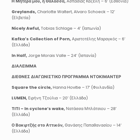
Η Μητέρα μου, η Θάλασσα,
Ασπασίας Καζέλη – 6’ (Εσθονία)
Greylands,
Charlotte Waltert, Alvaro Schoeck – 12’
(Ελβετία)
Nicely Awful,
Tobias Schlage – 4’ (Ιαπωνία)
Kafka’s Collection of Porn,
Αριστοτέλης Μαραγκός – 6’
(Ελλάδα)
In Half,
Jorge Morais Valle – 24’ (Ισπανία)
ΔΙΑΛΕΙΜΜΑ
ΔΙΕΘΝΕΣ ΔΙΑΓΩΝΙΣΤΙΚΟ ΠΡΟΓΡΑΜΜΑ ΝΤΟΚΙΜΑΝΤΕΡ
Square
the
circle
,
Hanna Hovitie – 17’ (Φινλανδία)
LUMEN
,
Ειρήνη Τζούλια – 20’ (Ελλάδα)
TITI
–
In
cyclone
‘
s
wake
,
Νατάσσα Μπλάτσιου – 28’
(Ελλάδα)
Ο Βακιρτζής στο Αττικόν,
Θανάσης Παπαθανασίου – 14’
(Ελλάδα)