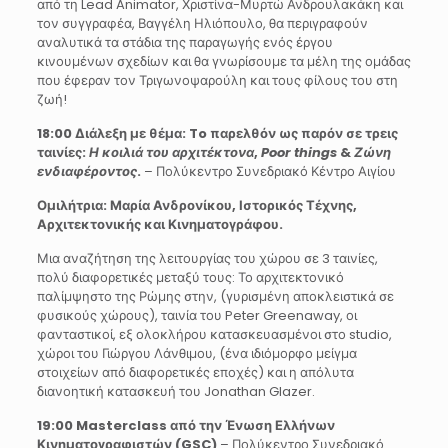
από τη Lead Animator, Χριστίνα-Μυρτώ Ανδρουλακάκη και
τον συγγραφέα, Βαγγέλη Ηλιόπουλο, θα περιγραφούν
αναλυτικά τα στάδια της παραγωγής ενός έργου
κινουμένων σχεδίων και θα γνωρίσουμε τα μέλη της ομάδας
που έφεραν τον Τριγωνοψαρούλη και τους φίλους του στη
ζωή!
18:00 Διάλεξη με θέμα: To παρελθόν ως παρόν σε τρεις
ταινίες:
Η κοιλιά του αρχιτέκτονα
,
Poor things
&
Ζώνη
ενδιαφέροντος
.
– Πολύκεντρο Συνεδριακό Κέντρο Αιγίου
Ομιλήτρια: Μαρία Ανδρονίκου, Ιστορικός Τέχνης,
Αρχιτεκτονικής και Κινηματογράφου.
Μια αναζήτηση της λειτουργίας του χώρου σε 3 ταινίες,
πολύ διαφορετικές μεταξύ τους: Το αρχιτεκτονικό
παλίμψηστο της Ρώμης στην, (γυρισμένη αποκλειστικά σε
φυσικούς χώρους), ταινία του Peter Greenaway, οι
φανταστικοί, εξ ολοκλήρου κατασκευασμένοι στο studio,
χώροι του Γιώργου Λάνθιμου, (ένα ιδιόμορφο μείγμα
στοιχείων από διαφορετικές εποχές) και η απόλυτα
διανοητική κατασκευή του Jonathan Glazer.
19:00
Masterclass
από την Ένωση Ελλήνων
Κινηματογραφιστών (
GSC
)
– Πολύκεντρο Συνεδριακό