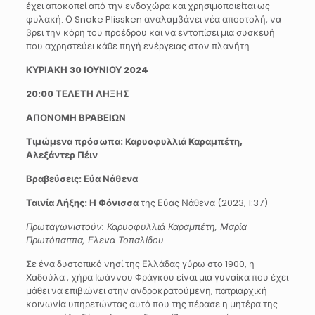
έχει αποκοπεί από την ενδοχώρα και χρησιμοποιείται ως
φυλακή. Ο Snake Plissken αναλαμβάνει νέα αποστολή, να
βρει την κόρη του προέδρου και να εντοπίσει μια συσκευή
που αχρηστεύει κάθε πηγή ενέργειας στον πλανήτη.
ΚΥΡΙΑΚΗ 30 ΙΟΥΝΙΟΥ 2024
20:00 ΤΕΛΕΤΗ ΛΗΞΗΣ
ΑΠΟΝΟΜΗ ΒΡΑΒΕΙΩΝ
Τιμώμενα πρόσωπα: Καρυοφυλλιά Καραμπέτη,
Αλεξάντερ Πέιν
Βραβεύσεις: Εύα Νάθενα
Ταινία Λήξης: Η Φόνισσα
της Εύας Νάθενα (2023, 1:37)
Πρωταγωνιστούν: Καρυοφυλλιά Καραμπέτη, Μαρία
Πρωτόπαππα, Ελενα Τοπαλίδου
Σε ένα δυστοπικό νησί της Ελλάδας γύρω στο 1900, η
Χαδούλα , χήρα Ιωάννου Φράγκου είναι μια γυναίκα που έχει
μάθει να επιβιώνει στην ανδροκρατούμενη, πατριαρχική
κοινωνία υπηρετώντας αυτό που της πέρασε η μητέρα της –