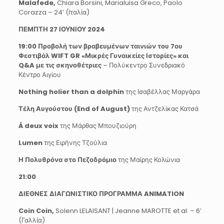
Malafede,
Chiara Borsini, Marialuisa Greco, Paolo
Corazza – 24’ (Ιταλία)
ΠΕΜΠΤΗ 27 ΙΟΥΝΙΟΥ 2024
19:00 Προβολή των βραβευμένων ταινιών του 7ου
Φεστιβάλ WIFT GR «Μικρές Γυναικείες Ιστορίες» και
Q&A με τις σκηνοθέτριες
– Πολύκεντρο Συνεδριακό
Κέντρο Αιγίου
Nothing holier than a dolphin
της Ισαβέλλας Μαργάρα
Τέλη Αυγούστου (End of August)
της Αντζελίκας Κατσά
À deux voix
της Μάρθας Μπουζιούρη
Lumen
της Ειρήνης Τζούλια
Η Πολυθρόνα στο Πεζοδρόμιο
της Μαίρης Κολώνια
21:00
ΔΙΕΘΝΕΣ
ΔΙΑΓΩΝΙΣΤΙΚΟ
ΠΡΟΓΡΑΜΜΑ
ANIMATION
Coin Coin,
Solenn LELAISANT | Jeanne MAROTTE et al. – 6’
(Γαλλία)