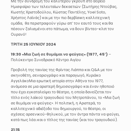
Με την συνδρομή του καλύτερου γκρουπ στο Βόρειο
Ημισφαίριο των τελευταίων δεκαετιών (Σωτήρης Ντούβας,
Κωστής Χριστοδούλου, Κώστας Παντέλης, Yoel Soto,
Χρήστος Λαϊνάς) και με την πιο δερβίσικη καλλιτεχνική
ομάδα, θα περιστραφούν γύρω απ’ τον εαυτό τους και θα
πέσουν ζαλισμένοι στο πάτωμα, να δουν βίντεο-κλιπ τον
Ουρανό!
ΤΡΙΤΗ 25 ΙΟΥΝΙΟΥ 2024
19:30
«
Μια ζωή σε θυμάμαι να φεύγεις» (1977, 45’)
–
Πολύκεντρο Συνεδριακό Κέντρο Αιγίου
Προβολή της ταινίας της Φρίντας Λιάππα και Q&A με τον
σκηνοθέτη, σεναριογράφο και παραγωγό, Κυριάκο
ΑγγελάκοΜια ερωτική ιστορία στην Αθήνα του 1977,
ανάμεσα σε μια αριστερή δημοσιογράφο και έναν ηθοποιό
που έχει εγκαταλείψει το θέατρο, η οποία δανείζεται τον
τίτλο ενός λαϊκού τραγουδιού του Μητροπάνου, το «Μια ζωή
σε θυμάμαι να φεύγεις». Η πολιτική, η Αριστερά, το
καλλιτεχνικό αδιέξοδο του δημιουργού, το θέατρο, οι
σχέσεις αρσενικού-θηλυκού, με τον άντρα πάντα να φεύγει,
κατά πως λέει και ο τίτλος της ταινίας (και του τραγουδιού).
21:15