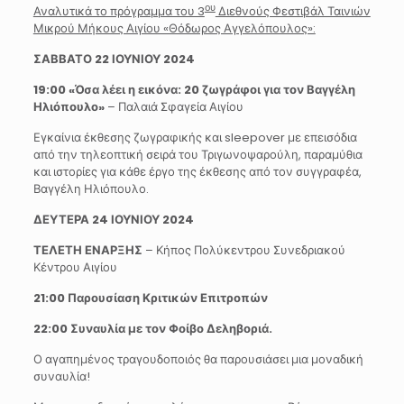
ου
Αναλυτικά το πρόγραμμα του 3
Διεθνούς Φεστιβάλ Ταινιών
Μικρού Μήκους Αιγίου «Θόδωρος Αγγελόπουλος»:
ΣΑΒΒΑΤΟ 22 ΙΟΥΝΙΟΥ 2024
19:00 «Όσα λέει η εικόνα: 20 ζωγράφοι για τον Βαγγέλη
Ηλιόπουλο»
– Παλαιά Σφαγεία Αιγίου
Εγκαίνια έκθεσης ζωγραφικής και sleepover με επεισόδια
από την τηλεοπτική σειρά του Τριγωνοψαρούλη, παραμύθια
και ιστορίες για κάθε έργο της έκθεσης από τον συγγραφέα,
Βαγγέλη Ηλιόπουλο.
ΔΕΥΤΕΡΑ 24 ΙΟΥΝΙΟΥ 2024
ΤΕΛΕΤΗ ΕΝΑΡΞΗΣ
– Κήπος Πολύκεντρου Συνεδριακού
Κέντρου Αιγίου
21:00
Παρουσίαση Κριτικών Επιτροπών
22:00 Συναυλία με τον Φοίβο Δεληβοριά.
Ο αγαπημένος τραγουδοποιός θα παρουσιάσει μια μοναδική
συναυλία!