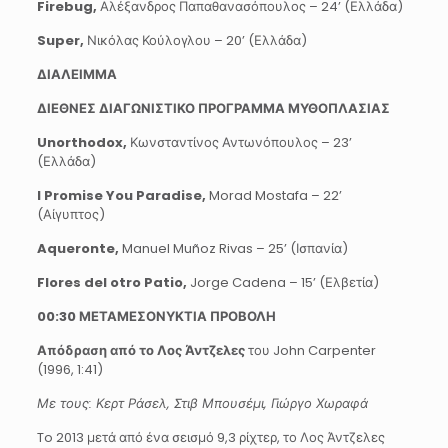
Firebug
,
Αλέξανδρος Παπαθανασόπουλος – 24’ (Ελλάδα)
Super
,
Νικόλας Κούλογλου – 20’ (Ελλάδα)
ΔΙΑΛΕΙΜΜΑ
ΔΙΕΘΝΕΣ ΔΙΑΓΩΝΙΣΤΙΚΟ ΠΡΟΓΡΑΜΜΑ ΜΥΘΟΠΛΑΣΙΑΣ
Unorthodox,
Κωνσταντίνος Αντωνόπουλος – 23’
(Ελλάδα)
I Promise You Paradise,
Morad Mostafa – 22’
(Αίγυπτος)
Aqueronte,
Manuel Muñoz Rivas – 25’ (Ισπανία)
Flores del otro Patio,
Jorge Cadena – 15’ (Ελβετία)
00:30 ΜΕΤΑΜΕΣΟΝΥΚΤΙΑ ΠΡΟΒΟΛΗ
Απόδραση από το Λος Άντζελες
του John Carpenter
(1996, 1:41)
Με τους: Κερτ Ράσελ, Στιβ Μπουσέμι, Γιώργο Χωραφά
To 2013 μετά από ένα σεισμό 9,3 ρίχτερ, το Λος Άντζελες