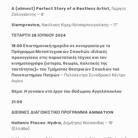
A (almost) Perfect Story of a Restless Artist,
Γιώργος
Ζαλογιάννης – 8’
Siempreviva,
Νικόλαος Κιχεμ Κοτσαμπουγιούκης – 17’
ΤΕΤΑΡΤΗ 26 ΙΟΥΝΙΟΥ 2024
18:00 Επιστημονική ημερίδα σε συνεργασία με το
Πρόγραμμα Μεταπτυχιακών Σπουδών «Ειδικές
προσεγγίσεις στις παραστατικές τέχνες και τον
κινηματογράφο (ιστορία, θεωρία, πολιτικές της
ταυτότητας)» του Τμήματος Θεατρικών Σπουδών τού
Πανεπιστημίου Πατρών
– Πολύκεντρο Συνεδριακό Κέντρο
Αιγίου
Θέμα:
Η γυναίκα στο έργο του Θόδωρου Αγγελόπουλου
21:00
ΔΙΕΘΝΕΣ ΔΙΑΓΩΝΙΣΤΙΚΟ ΠΡΟΓΡΑΜΜΑ
ANIMATION
Hellenic
Places
:
Hydra
,
Δημήτρης Κούσανδας – 15’
(Ελλάδα)