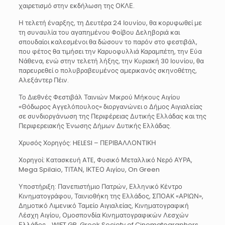
χαιρετισμό στην εκδήλωση της ΟΚΛΕ.
Η τελετή έναρξης, τη Δευτέρα 24 Ιουνίου, θα κορυφωθεί με
τη συναυλία του αγαπημένου Φοίβου Δεληβοριά και
σπουδαίοι καλεσμένοι θα δώσουν το παρόν στο φεστιβάλ,
που φέτος θα τιμήσει την Καρυοφυλλιά Καραμπέτη, την Εύα
Νάθενα, ενώ στην τελετή λήξης, την Κυριακή 30 Ιουνίου, θα
παρευρεθεί ο πολυβραβευμένος αμερικανός σκηνοθέτης,
Αλεξάντερ Πέιν.
Το Διεθνές Φεστιβάλ Ταινιών Μικρού Μήκους Αιγίου
«Θόδωρος Αγγελόπουλος» διοργανώνει ο Δήμος Αιγιαλείας
σε συνδιοργάνωση της Περιφέρειας Δυτικής Ελλάδας και της
Περιφερειακής Ένωσης Δήμων Δυτικής Ελλάδας.
Χρυσός Χορηγός: HELESI – ΠΕΡΙΒΑΛΛΟΝΤΙΚΗ
Χορηγοί: Kατασκευή ATE, Φυσικό Μεταλλικό Νερό ΑΥΡΑ,
Mega Spilaio, ΤΙΤΑΝ, ΙΚΤΕΟ Αιγίου, On Green
Υποστήριξη: Πανεπιστήμιο Πατρών, Ελληνικό Κέντρο
Κινηματογράφου, Ταινιοθήκη της Ελλάδος, ΣΠΟΑΚ «ΑΡΙΩΝ»,
Δημοτικό Λιμενικό Ταμείο Αιγιαλείας, Κινηματογραφική
Λέσχη Αιγίου, Ομοσπονδία Κινηματογραφικών Λεσχών
Ελλάδος, , WIFT GR, Greek Society of Cinematographers.