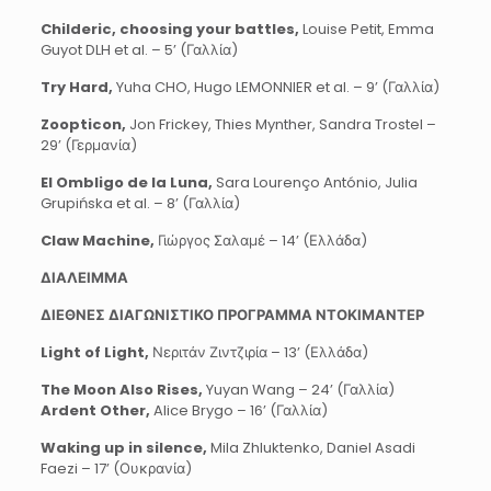
Childeric, choosing your battles,
Louise Petit, Emma
Guyot DLH et al. – 5’ (Γαλλία)
Try Hard,
Yuha CHO, Hugo LEMONNIER et al. – 9’ (Γαλλία)
Zoopticon,
Jon Frickey, Thies Mynther, Sandra Trostel –
29’ (Γερμανία)
El Ombligo de la Luna,
Sara Lourenço António, Julia
Grupińska et al. – 8’ (Γαλλία)
Claw
Machine
,
Γιώργος Σαλαμέ – 14’ (Ελλάδα)
ΔΙΑΛΕΙΜΜΑ
ΔΙΕΘΝΕΣ ΔΙΑΓΩΝΙΣΤΙΚΟ ΠΡΟΓΡΑΜΜΑ ΝΤΟΚΙΜΑΝΤΕΡ
Light
of
Light
,
Νεριτάν Ζιντζιρία – 13’ (Ελλάδα)
The Moon Also Rises,
Yuyan Wang – 24’ (Γαλλία)
Ardent Other,
Alice Brygo – 16’ (Γαλλία)
Waking up in silence,
Mila Zhluktenko, Daniel Asadi
Faezi – 17’ (Ουκρανία)