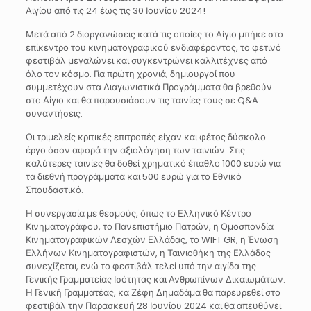
Αιγίου από τις 24 έως τις 30 Ιουνίου 2024!
Μετά από 2 διοργανώσεις κατά τις οποίες το Αίγιο μπήκε στο
επίκεντρο του κινηματογραφικού ενδιαφέροντος, το φετινό
φεστιβάλ μεγαλώνει και συγκεντρώνει καλλιτέχνες από
όλο τον κόσμο. Για πρώτη χρονιά, δημιουργοί που
συμμετέχουν στα Διαγωνιστικά Προγράμματα θα βρεθούν
στο Αίγιο και θα παρουσιάσουν τις ταινίες τους σε Q&A
συναντήσεις.
Οι τριμελείς κριτικές επιτροπές είχαν και φέτος δύσκολο
έργο όσον αφορά την αξιολόγηση των ταινιών. Στις
καλύτερες ταινίες θα δοθεί χρηματικό έπαθλο 1000 ευρώ για
τα διεθνή προγράμματα και 500 ευρώ για το Εθνικό
Σπουδαστικό.
Η συνεργασία με θεσμούς, όπως το Ελληνικό Κέντρο
Κινηματογράφου, το Πανεπιστήμιο Πατρών, η Ομοσπονδία
Κινηματογραφικών Λεσχών Ελλάδας, το WIFT GR, η Ένωση
Ελλήνων Κινηματογραφιστών, η Ταινιοθήκη της Ελλάδος
συνεχίζεται, ενώ το φεστιβάλ τελεί υπό την αιγίδα της
Γενικής Γραμματείας Ισότητας και Ανθρωπίνων Δικαιωμάτων.
Η Γενική Γραμματέας, κα Ζέφη Δημαδάμα θα παρευρεθεί στο
φεστιβάλ την Παρασκευή 28 Ιουνίου 2024 και θα απευθύνει