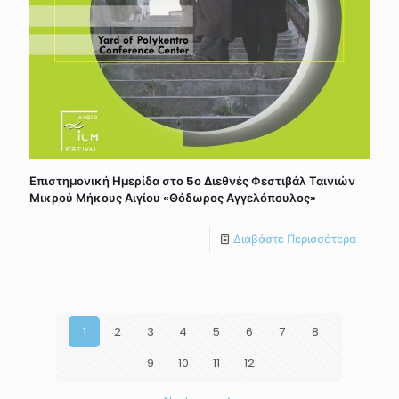
Επιστημονική Ημερίδα στο 5ο Διεθνές Φεστιβάλ Ταινιών
Μικρού Μήκους Αιγίου «Θόδωρος Αγγελόπουλος»
Διαβάστε Περισσότερα
1
2
3
4
5
6
7
8
9
10
11
12