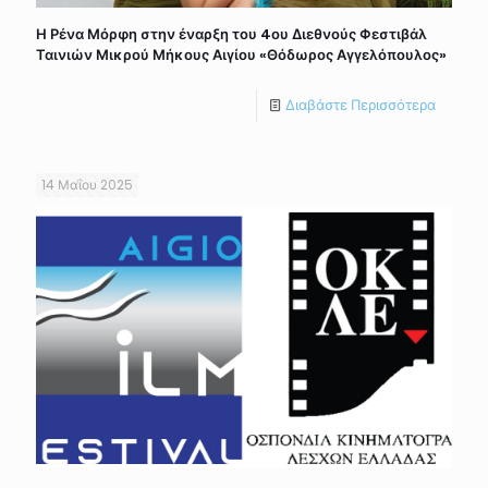
Η Ρένα Μόρφη στην έναρξη του 4ου Διεθνούς Φεστιβάλ
Ταινιών Μικρού Μήκους Αιγίου «Θόδωρος Αγγελόπουλος»
Διαβάστε Περισσότερα
14 Μαΐου 2025