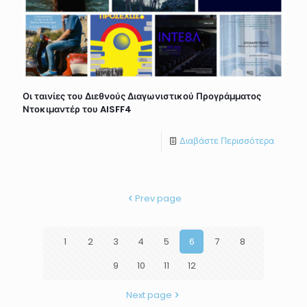
Οι ταινίες του Διεθνούς Διαγωνιστικού Προγράμματος
Ντοκιμαντέρ του AISFF4
Διαβάστε Περισσότερα
Prev page
1
2
3
4
5
6
7
8
9
10
11
12
Next page